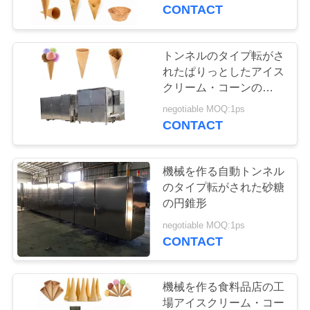
達
CONTACT
に
つ
トンネルのタイプ転がさ
9
れたぱりっとしたアイス
い
アイス クリーム コ
クリーム・コーンの生産
ライン
て
negotiable MOQ:1ps
ーンのベーキング
CONTACT
機械
工
機械を作る自動トンネル
場
のタイプ転がされた砂糖
の円錐形
7
旅
negotiable MOQ:1ps
アイスクリーム・
行
CONTACT
コーンの圧延機
品
機械を作る食料品店の工
場アイスクリーム・コー