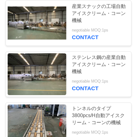
産業スナックの工場自動
さ
アイスクリーム・コーン
7
い
機械
転がされた砂糖の
negotiable MOQ:1ps
CONTACT
円錐形機械
引
用
ステンレス鋼の産業自動
アイスクリーム・コーン
を
機械
要
7
negotiable MOQ:1ps
CONTACT
機械を作るウエフ
求
し
ァーの円錐形
トンネルのタイプ
て
3800pcs/H自動アイスク
リーム・コーンの機械
下
negotiable MOQ:1ps