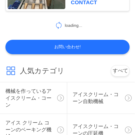
CONTACT
さ
9
い
機械を作る砂糖の円
loading...
錐形
地
お問い合わせ!
図
PRIVACY
人気カテゴリ
すべて
8
POLICY
砂糖の円錐形の生産
機械を作っているア
アイスクリーム・コ
イスクリーム・コー
ライン
ーン自動機械
ン
アイス クリーム コ
アイスクリーム・コ
ーンのベーキング機
ーンの圧延機