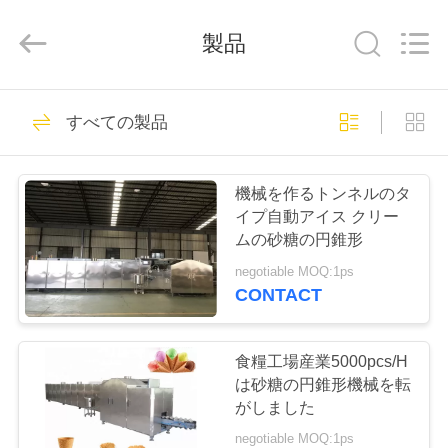
ー
ン
supplier.
製品
Copyright
©
2020
-
2026
家
8
Beijing
Silk
すべての製品
Road
機械を作っている
Enterprise
Management
Services
プ
Co.,LTD.
アイスクリーム・
All
機械を作るトンネルのタ
Rights
ロ
Reserved.
イプ自動アイス クリー
コーン
ムの砂糖の円錐形
ダ
negotiable MOQ:1ps
ク
CONTACT
7
ト
アイスクリーム・
食糧工場産業5000pcs/H
は砂糖の円錐形機械を転
コーン自動機械
私
がしました
negotiable MOQ:1ps