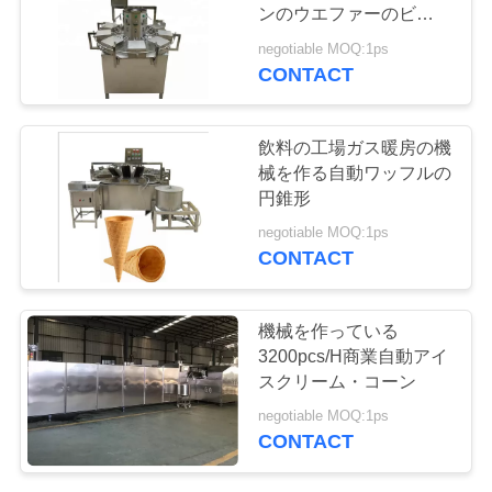
質
ンのウエファーのビスケ
ット
管
negotiable MOQ:1ps
CONTACT
7
理
アイスクリーム・
飲料の工場ガス暖房の機
コーンの生産ライ
私
械を作る自動ワッフルの
円錐形
達
ン
negotiable MOQ:1ps
CONTACT
に
連
7
機械を作っている
機械を作るワッフ
絡
3200pcs/H商業自動アイ
スクリーム・コーン
し
ルの円錐形
negotiable MOQ:1ps
て
CONTACT
下