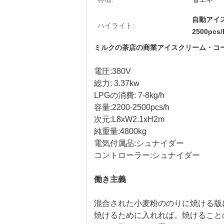
自動アイ
ハイライト:
2500p
ミルクの茶店の商業アイスクリーム・コ
電圧:380V
総力: 3.37kw
LPGの消費: 7-8kg/h
容量:2200-2500pcs/h
次元:L8xW2.1xH2m
純重量:4800kg
電気付属品:シュナイダー
コントローラー:シュナイダー
働き主義
混合された小麦粉ののりに焼ける版
焼けるために入れれば。焼けることの後で