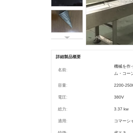
詳細製品概要
機械を作っ
名前:
ム・コー
容量:
2200-250
電圧:
380V
総力:
3.37 kw
適用:
コマーシ
特徴:
省エネ