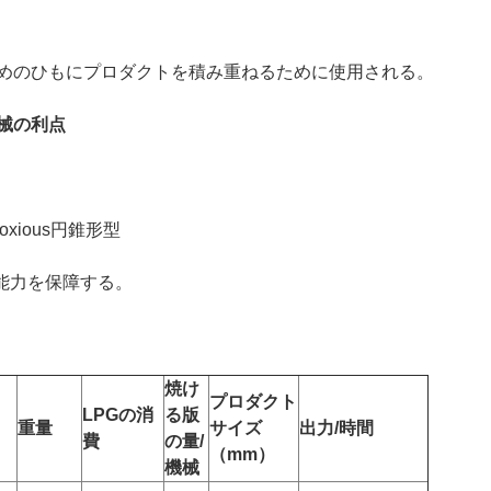
めのひもにプロダクトを積み重ねるために使用される。
械の利点
xious円錐形型
能力を保障する。
焼け
プロダクト
LPGの消
る版
重量
サイズ
出力/時間
費
の量/
（mm）
機械