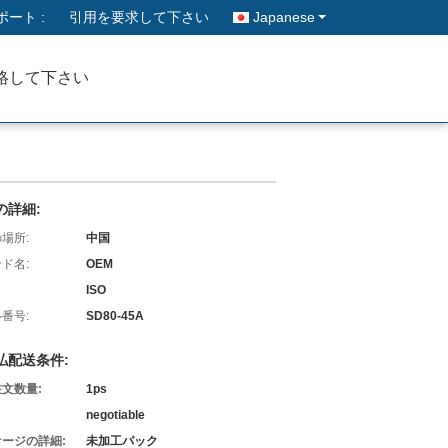
ート :
引用を要求して下さい
Japanese
絡して下さい
の詳細:
場所:
中国
ド名:
OEM
ISO
番号:
SD80-45A
払配送条件:
文数量:
1ps
negotiable
ージの詳細:
未加工パック