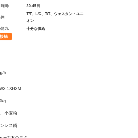
時間:
30-45日
T/T、L/C、T/T、ウェスタン・ユニ
件:
オン
能力:
十分な供給
接触
g/h
W2.1XH2M
0kg
、小麦粉
ンレス鋼
5mmの下の長さ