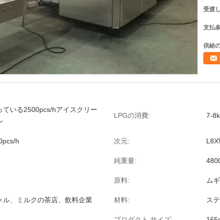
受渡し
支払条
供給の
ている2500pcs/hアイスクリー
LPGの消費:
7-8k
ン
0pcs/h
次元:
L8X
純重量:
480
原料:
ムギ
ャル、ミルクの茶店、飲料企業
材料:
ステ
プロダクト サイズ:
16