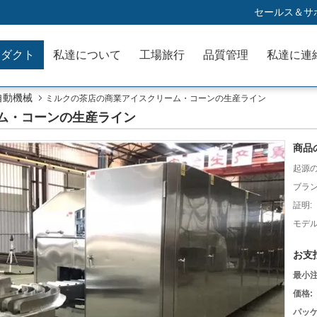
セールス＆サポ
ロダクト
私達について
工場旅行
品質管理
私達に連
自動機械
ミルクの茶店の商業アイスクリーム・コーンの生産ライン
ム・コーンの生産ライン
商品
起源の
ブラン
証明:
モデル
お支
最小注
価格:
パッケ