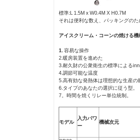
標準:L 1.5M x W0.4M X H0.7M
それは便利な数え、パッキングのた
アイスクリーム・コーンの焼ける機
1.
容易な操作
2.暖房装置を進めた
3.耐久財の公衆衛生の標準によるinno
4.調節可能な温度
5.高有効な発熱体は理想的な生産の
6.タイプのあなたの選択に従う型。
7。時間を焼くリレー単位統制。
入力パワ
モデル
機械次元
ー