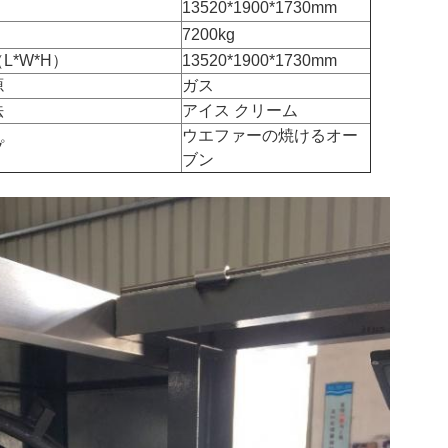
13520*1900*1730mm
7200kg
L*W*H）
13520*1900*1730mm
源
ガス
法
アイス クリーム
ウエファーの焼けるオー
プ
ブン