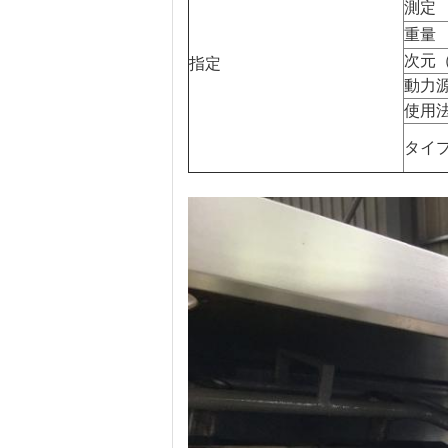
測定
重量
次元（
指定
動力
使用
タイ