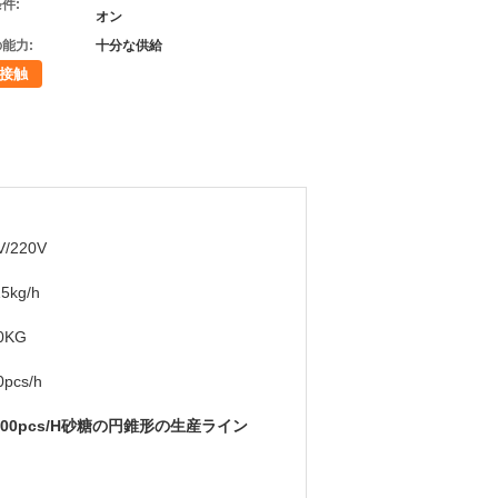
件:
オン
能力:
十分な供給
接触
V/220V
15kg/h
0KG
0pcs/h
000pcs/H砂糖の円錐形の生産ライン