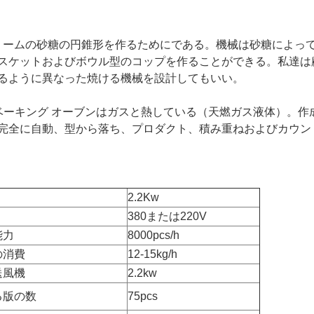
クリームの砂糖の円錐形を作るためにである。機械は砂糖によっ
スケットおよびボウル型のコップを作ることができる。私達は
るように異なった焼ける機械を設計してもいい。
ベーキング オーブンはガスと熱している（天燃ガス液体）。作
完全に自動、型から落ち、プロダクト、積み重ねおよびカウン
2.2Kw
380または220V
能力
8000pcs/h
の消費
12-15kg/h
送風機
2.2kw
る版の数
75pcs