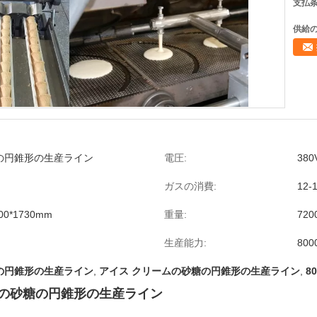
支払条
供給の
の円錐形の生産ライン
電圧:
380
ガスの消費:
12-
900*1730mm
重量:
720
生産能力:
800
の円錐形の生産ライン
,
アイス クリームの砂糖の円錐形の生産ライン
,
8
リームの砂糖の円錐形の生産ライン