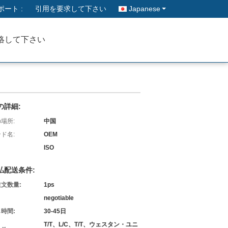
ート :
引用を要求して下さい
Japanese
絡して下さい
の詳細:
場所:
中国
ド名:
OEM
ISO
払配送条件:
文数量:
1ps
negotiable
時間:
30-45日
T/T、L/C、T/T、ウェスタン・ユニ