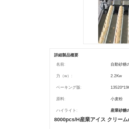
詳細製品概要
名前:
自動砂糖
力（w）:
2.2Kw
ベーキング版:
13520*1
原料:
小麦粉
ハイライト:
産業砂糖
8000pcs/H産業アイス ク