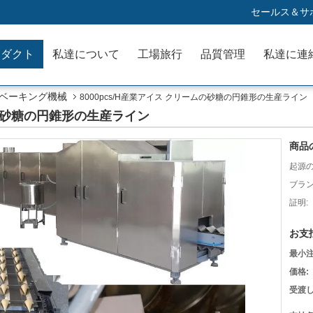
セールス＆サポ
ロダクト
私達について
工場旅行
品質管理
私達に連
のベーキング機械
8000pcs/H産業アイス クリームの砂糖の円錐形の生産ライン
ムの砂糖の円錐形の生産ライン
商品
起源の
ブラン
証明:
お支
最小注
価格:
受渡し