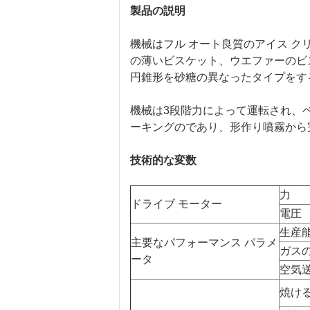
製品の説明
機械はフル オート良質のアイス 
の薄いビスケット、ウエファーのビ
円錐形を砂糖の異なったタイプをす
機械は3段階力によって運転され、
ーキングのであり、形作り噴霧から
技術的な変数
力
ドライブ モーター
電圧
生産
主要なパフォーマンス パラメ
ガス
ータ
空気
焼け