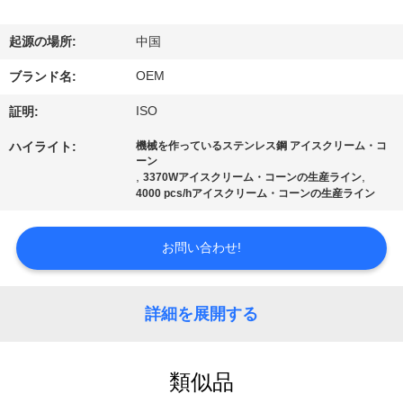
達
に
起源の場所:
中国
つ
OEM
ブランド名:
い
ISO
証明:
て
ハイライト:
機械を作っているステンレス鋼 アイスクリーム・コ
ーン
,
,
3370Wアイスクリーム・コーンの生産ライン
4000 pcs/hアイスクリーム・コーンの生産ライン
工
場
お問い合わせ!
旅
行
詳細を展開する
品
類似品