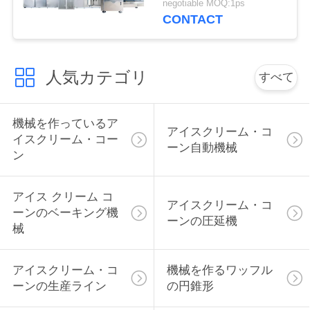
negotiable MOQ:1ps
さ
CONTACT
い
人気カテゴリ
すべて
引
用
機械を作っているア
アイスクリーム・コ
イスクリーム・コー
ーン自動機械
を
ン
要
アイス クリーム コ
アイスクリーム・コ
求
ーンのベーキング機
ーンの圧延機
械
し
て
アイスクリーム・コ
機械を作るワッフル
ーンの生産ライン
の円錐形
下