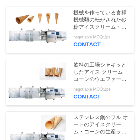
質
機械を作っている食糧
管
機械類の転がされた砂
理
糖アイスクリーム・コ
ーン
negotiable MOQ:1ps
CONTACT
私
達
飲料の工場シャキッと
したアイス クリーム
に
コーンのウエファーの
連
生産ライン
negotiable MOQ:1ps
CONTACT
絡
し
ステンレス鋼のフル オ
て
ートのアイスクリー
ム・コーンの生産ライ
下
ン