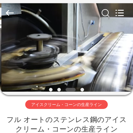
ー
ン
supplier.
Copyright
©
2020
-
2026
家
Beijing
Silk
Road
Enterprise
Management
Services
プ
Co.,LTD.
All
Rights
ロ
Reserved.
ダ
ク
ト
アイスクリーム・コーンの生産ライン
フル オートのステンレス鋼のアイス
私
クリーム・コーンの生産ライン