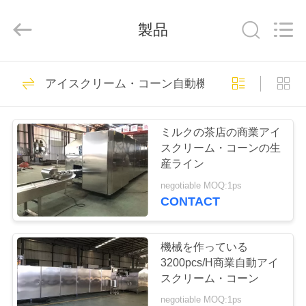
ー
ン
supplier.
製品
Copyright
©
2020
-
2025
家
8
Beijing
Silk
アイスクリーム・コーン自動機械
Road
機械を作っている
Enterprise
Management
Services
プ
Co.,LTD.
アイスクリーム・
All
ミルクの茶店の商業アイ
Rights
ロ
Reserved.
スクリーム・コーンの生
コーン
産ライン
ダ
negotiable MOQ:1ps
ク
CONTACT
7
ト
アイスクリーム・
機械を作っている
3200pcs/H商業自動アイ
コーン自動機械
私
スクリーム・コーン
negotiable MOQ:1ps