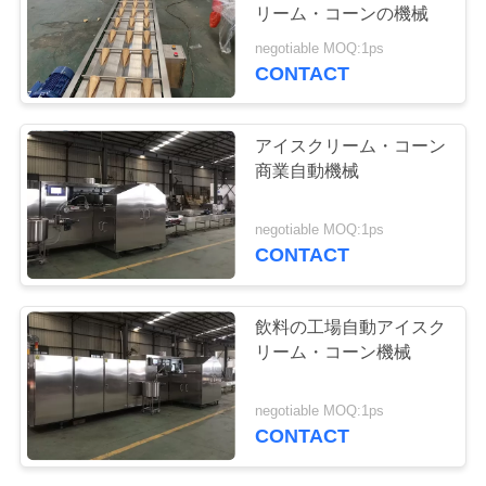
質
リーム・コーンの機械
管
negotiable MOQ:1ps
CONTACT
7
理
アイスクリーム・
アイスクリーム・コーン
コーンの生産ライ
私
商業自動機械
達
ン
negotiable MOQ:1ps
CONTACT
に
連
7
飲料の工場自動アイスク
機械を作るワッフ
絡
リーム・コーン機械
し
ルの円錐形
negotiable MOQ:1ps
て
CONTACT
下