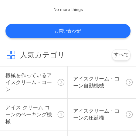
さ
No more things
7
い
転がされた砂糖の
お問い合わせ!
円錐形機械
引
人気カテゴリ
用
すべて
を
機械を作っているア
要
アイスクリーム・コ
7
イスクリーム・コー
ーン自動機械
ン
機械を作るウエフ
求
し
ァーの円錐形
アイス クリーム コ
アイスクリーム・コ
ーンのベーキング機
て
ーンの圧延機
械
下