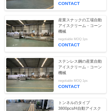
達
CONTACT
に
つ
産業スナックの工場自動
9
アイスクリーム・コーン
い
アイス クリーム コ
機械
て
negotiable MOQ:1ps
ーンのベーキング
CONTACT
機械
工
ステンレス鋼の産業自動
場
アイスクリーム・コーン
機械
7
旅
negotiable MOQ:1ps
アイスクリーム・
行
CONTACT
コーンの圧延機
品
トンネルのタイプ
3800pcs/H自動アイスク