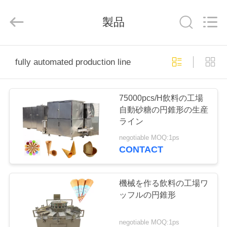
ー
ン
supplier.
製品
Copyright
©
2020
-
2026
家
Beijing
Silk
fully automated production line
Road
Enterprise
Management
Services
プ
Co.,LTD.
All
75000pcs/H飲料の工場
Rights
ロ
Reserved.
自動砂糖の円錐形の生産
ライン
ダ
negotiable MOQ:1ps
ク
CONTACT
ト
機械を作る飲料の工場ワ
ッフルの円錐形
私
negotiable MOQ:1ps