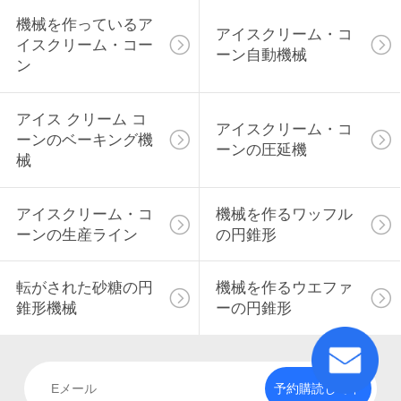
質
機械を作っているア
アイスクリーム・コ
管
イスクリーム・コー
ーン自動機械
ン
理
アイス クリーム コ
アイスクリーム・コ
私
ーンのベーキング機
ーンの圧延機
械
達
に
アイスクリーム・コ
機械を作るワッフル
ーンの生産ライン
の円錐形
連
絡
転がされた砂糖の円
機械を作るウエファ
錐形機械
ーの円錐形
し
て
下
予約購読して下