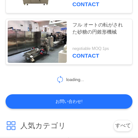
達
CONTACT
に
つ
フル オートの転がされ
た砂糖の円錐形機械
い
て
negotiable MOQ:1ps
CONTACT
工
loading...
場
旅
お問い合わせ!
行
人気カテゴリ
すべて
品