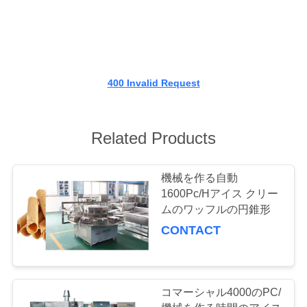
達
に
つ
い
400 Invalid Request
て
Related Products
工
機械を作る自動
場
1600Pc/Hアイス クリー
旅
ムのワッフルの円錐形
CONTACT
行
品
コマーシャル4000のPC/