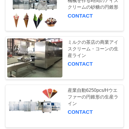
機械を作る時間のアイス
質
クリームの砂糖の円錐形
管
CONTACT
理
ミルクの茶店の商業アイ
私
スクリーム・コーンの生
産ライン
達
CONTACT
に
連
産業自動6250pcs/Hウエ
絡
ファーの円錐形の生産ラ
し
イン
CONTACT
て
下