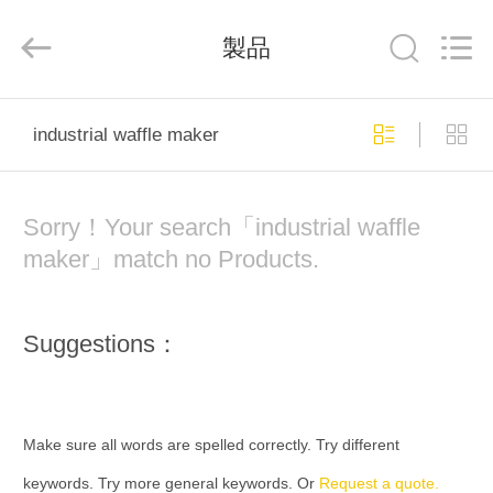
ー
ン
supplier.
製品
Copyright
©
2020
-
2026
家
Beijing
Silk
industrial waffle maker
Road
Enterprise
Management
Services
プ
Co.,LTD.
All
Rights
Sorry！Your search「industrial waffle
ロ
Reserved.
maker」match no Products.
ダ
ク
Suggestions：
ト
私
Make sure all words are spelled correctly. Try different
keywords. Try more general keywords. Or
Request a quote.