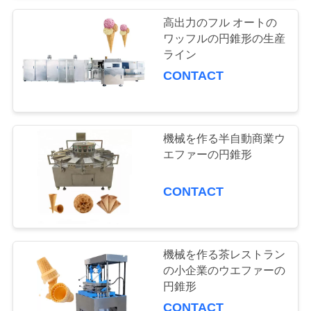
さ
高出力のフル オートの
ワッフルの円錐形の生産
い
ライン
CONTACT
引
用
機械を作る半自動商業ウ
を
エファーの円錐形
要
CONTACT
求
し
機械を作る茶レストラン
て
の小企業のウエファーの
円錐形
下
CONTACT