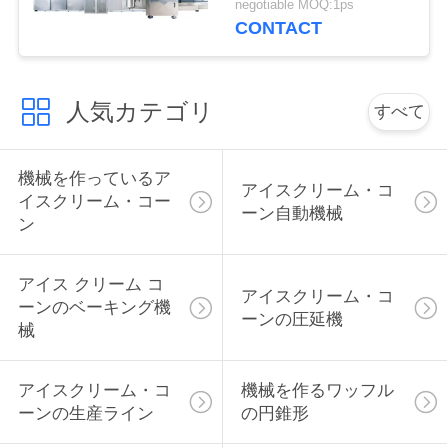
negotiable MOQ:1ps
さ
CONTACT
い
人気カテゴリ
すべて
引
用
機械を作っているア
アイスクリーム・コ
イスクリーム・コー
ーン自動機械
を
ン
要
アイス クリーム コ
アイスクリーム・コ
求
ーンのベーキング機
ーンの圧延機
械
し
て
アイスクリーム・コ
機械を作るワッフル
ーンの生産ライン
の円錐形
下