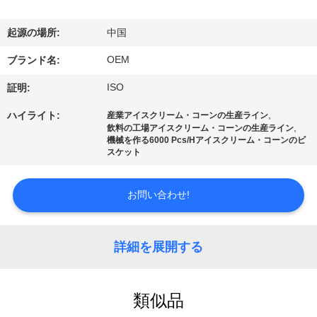
達
に
起源の場所:
中国
つ
OEM
ブランド名:
い
ISO
証明:
て
,
ハイライト:
産業アイスクリーム・コーンの生産ライン
,
飲料の工場アイスクリーム・コーンの生産ライン
機械を作る6000 Pcs/Hアイスクリーム・コーンのビ
スケット
工
場
お問い合わせ!
旅
行
詳細を展開する
品
類似品