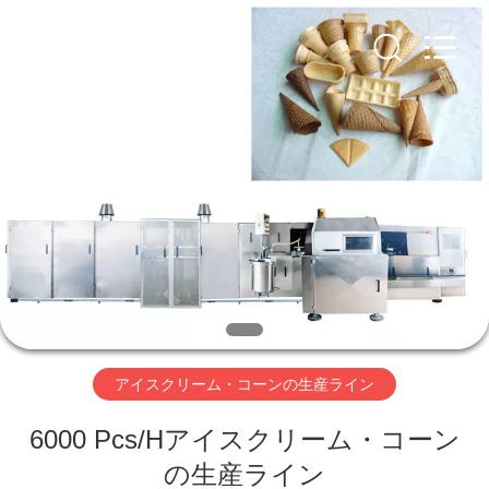
ー
ン
supplier.
Copyright
©
2020
-
2026
家
Beijing
Silk
Road
Enterprise
Management
Services
プ
Co.,LTD.
All
Rights
ロ
Reserved.
ダ
ク
ト
アイスクリーム・コーンの生産ライン
6000 Pcs/Hアイスクリーム・コーン
私
の生産ライン