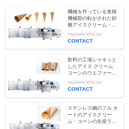
質
機械を作っている食糧
管
機械類の転がされた砂
理
糖アイスクリーム・コ
ーン
negotiable MOQ:1ps
CONTACT
私
達
飲料の工場シャキッと
したアイス クリーム
に
コーンのウエファーの
連
生産ライン
negotiable MOQ:1ps
CONTACT
絡
し
ステンレス鋼のフル オ
て
ートのアイスクリー
ム・コーンの生産ライ
下
ン