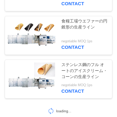
達
CONTACT
に
つ
食糧工場ウエファーの円
錐形の生産ライン
い
て
negotiable MOQ:1ps
CONTACT
工
ステンレス鋼のフル オ
場
ートのアイスクリーム・
コーンの生産ライン
旅
negotiable MOQ:1ps
行
CONTACT
品
loading...