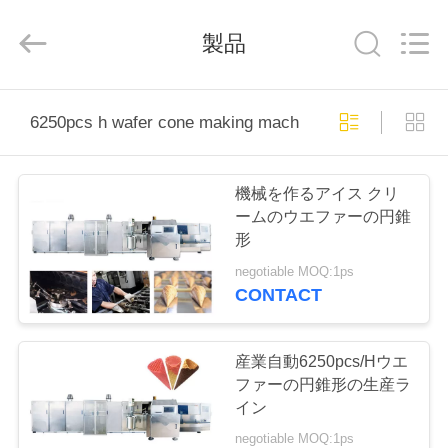
ー
ン
supplier.
製品
Copyright
©
2020
-
2026
家
Beijing
Silk
6250pcs h wafer cone making machine
Road
Enterprise
Management
Services
プ
Co.,LTD.
All
機械を作るアイス クリ
Rights
ロ
Reserved.
ームのウエファーの円錐
形
ダ
negotiable MOQ:1ps
ク
CONTACT
ト
産業自動6250pcs/Hウエ
ファーの円錐形の生産ラ
私
イン
negotiable MOQ:1ps