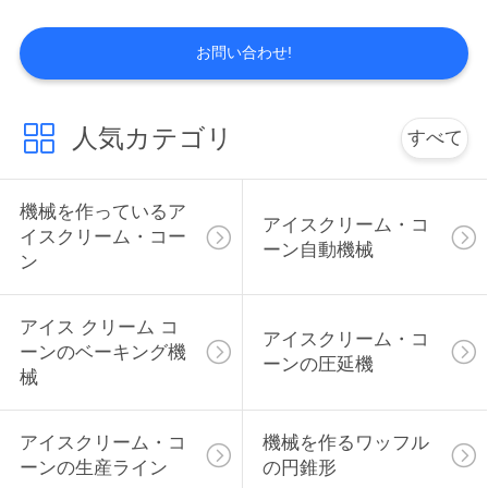
質
管
お問い合わせ!
理
人気カテゴリ
すべて
私
機械を作っているア
達
アイスクリーム・コ
イスクリーム・コー
ーン自動機械
に
ン
連
アイス クリーム コ
アイスクリーム・コ
絡
ーンのベーキング機
ーンの圧延機
械
し
て
アイスクリーム・コ
機械を作るワッフル
ーンの生産ライン
の円錐形
下