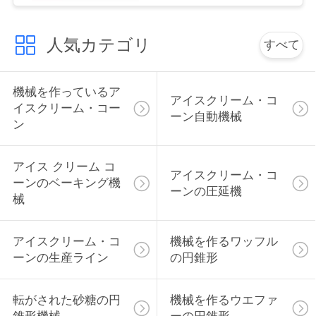
さ
人気カテゴリ
すべて
い
機械を作っているア
引
アイスクリーム・コ
イスクリーム・コー
ーン自動機械
ン
用
を
アイス クリーム コ
アイスクリーム・コ
要
ーンのベーキング機
ーンの圧延機
械
求
し
アイスクリーム・コ
機械を作るワッフル
ーンの生産ライン
の円錐形
て
下
転がされた砂糖の円
機械を作るウエファ