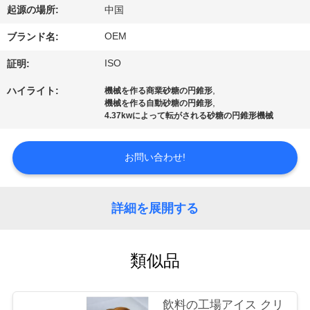
達
起源の場所:
中国
に
OEM
ブランド名:
つ
ISO
証明:
い
,
ハイライト:
機械を作る商業砂糖の円錐形
,
機械を作る自動砂糖の円錐形
て
4.37kwによって転がされる砂糖の円錐形機械
工
お問い合わせ!
場
詳細を展開する
旅
行
類似品
品
飲料の工場アイス クリ