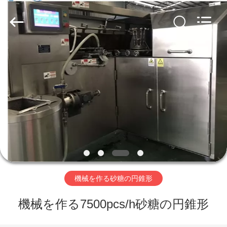
ー
ン
supplier.
Copyright
©
2020
-
2026
家
Beijing
Silk
Road
Enterprise
Management
Services
プ
Co.,LTD.
All
Rights
ロ
Reserved.
ダ
ク
ト
機械を作る砂糖の円錐形
機械を作る7500pcs/h砂糖の円錐形
私