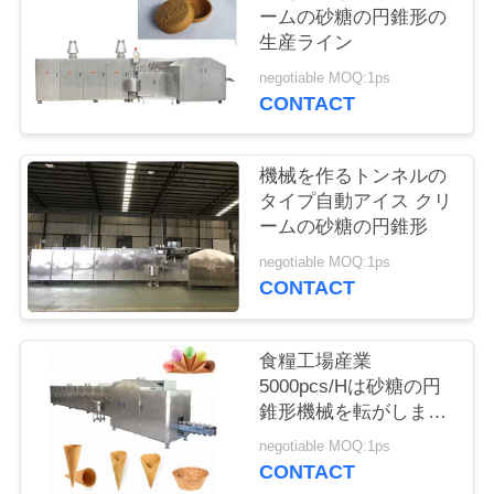
質
ームの砂糖の円錐形の
生産ライン
管
negotiable MOQ:1ps
理
CONTACT
私
機械を作るトンネルの
タイプ自動アイス クリ
達
ームの砂糖の円錐形
に
negotiable MOQ:1ps
CONTACT
連
絡
食糧工場産業
5000pcs/Hは砂糖の円
し
錐形機械を転がしまし
て
た
negotiable MOQ:1ps
CONTACT
下