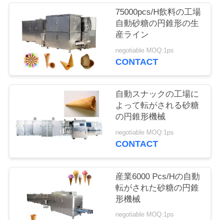
質
75000pcs/H飲料の工場
管
自動砂糖の円錐形の生
産ライン
理
negotiable MOQ:1ps
CONTACT
私
自動スナックの工場に
達
よって転がされる砂糖
に
の円錐形機械
negotiable MOQ:1ps
連
CONTACT
絡
し
産業6000 Pcs/Hの自動
転がされた砂糖の円錐
て
形機械
下
negotiable MOQ:1ps