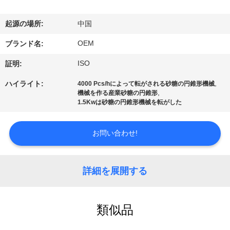
達
に
起源の場所:
中国
つ
OEM
ブランド名:
い
ISO
証明:
て
,
ハイライト:
4000 Pcs/hによって転がされる砂糖の円錐形機械
,
機械を作る産業砂糖の円錐形
1.5Kwは砂糖の円錐形機械を転がした
工
お問い合わせ!
場
旅
詳細を展開する
行
類似品
品