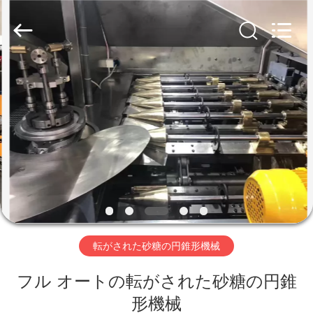
ー
ン
supplier.
Copyright
©
2020
-
2026
家
Beijing
Silk
Road
Enterprise
Management
Services
プ
Co.,LTD.
All
Rights
ロ
Reserved.
ダ
ク
ト
転がされた砂糖の円錐形機械
フル オートの転がされた砂糖の円錐
私
形機械